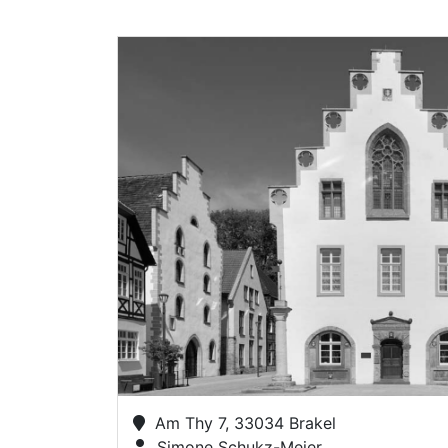
Am Thy 7, 33034 Brakel
Simone Schukz-Meier