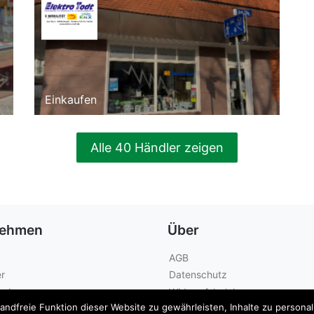
Einkaufen
Alle 40 Händler zeigen
nehmen
Über
AGB
r
Datenschutz
geber
Widerrufsbelehrung
dfreie Funktion dieser Website zu gewährleisten, Inhalte zu personalis
Kontakt