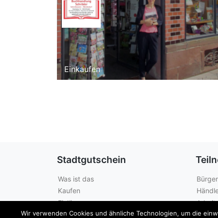
Einkaufen
Stadtgutschein
Teil
Was ist das
Bürger
Kaufen
Händle
Einlösen
Arbeit
Wir verwenden Cookies und ähnliche Technologien, um die einwan
Guthabenabfrage
Städte